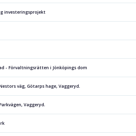
g investeringsprojekt
d - Förvaltningsrätten i Jönköpings dom
r Nestors väg, Götarps hage, Vaggeryd.
 Parkvägen, Vaggeryd.
rk