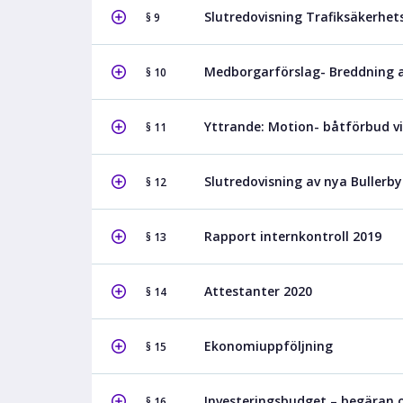
Slutredovisning Trafiksäkerhet
§ 9
Medborgarförslag- Breddning a
§ 10
Yttrande: Motion- båtförbud 
§ 11
Slutredovisning av nya Bullerby
§ 12
Rapport internkontroll 2019
§ 13
Attestanter 2020
§ 14
Ekonomiuppföljning
§ 15
Investeringsbudget – begäran o
§ 16