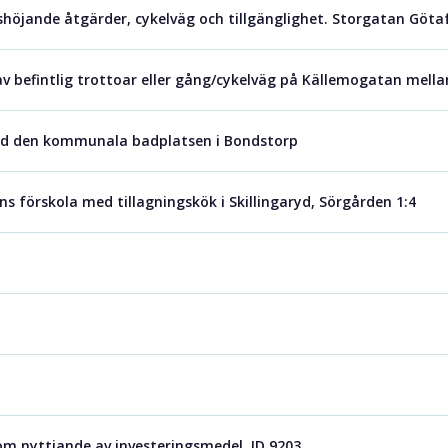
shöjande åtgärder, cykelväg och tillgänglighet. Storgatan Göta
v befintlig trottoar eller gång/cykelväg på Källemogatan mel
vid den kommunala badplatsen i Bondstorp
ns förskola med tillagningskök i Skillingaryd, Sörgården 1:4
m nyttjande av investeringsmedel, ID 9203