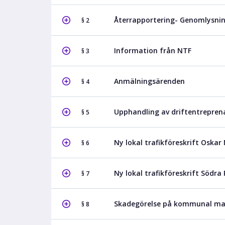
Återrapportering- Genomlysnin
§ 2
Information från NTF
§ 3
Anmälningsärenden
§ 4
Upphandling av driftentreprena
§ 5
Ny lokal trafikföreskrift Oska
§ 6
Ny lokal trafikföreskrift Södra
§ 7
Skadegörelse på kommunal ma
§ 8