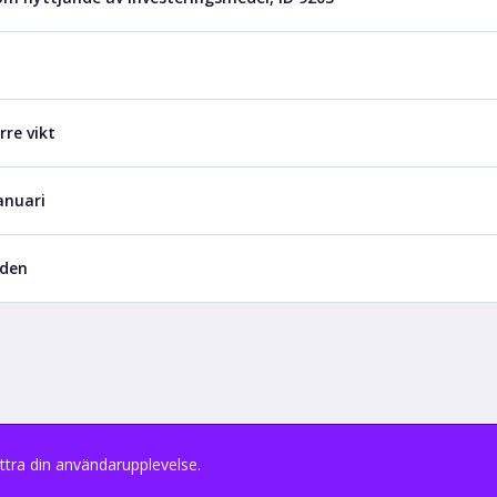
rre vikt
anuari
nden
ttra din användarupplevelse.