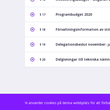
Programbudget 2020
§ 17
Förvaltningsinformation av stö
§ 18
Delegationsbeslut november- j
§ 19
Delgivningar till tekniska näm
§ 20
Vi använder cookies på denna webbplats för att förbä
Copyright В© 2026 (9.2.0.0)