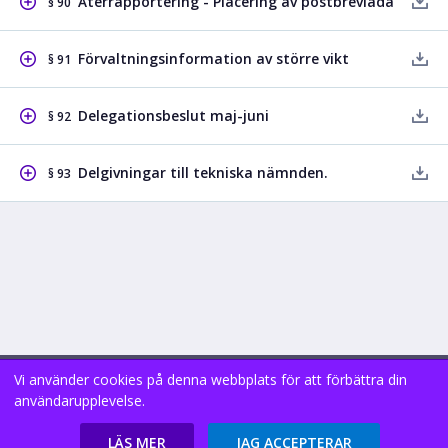
Återrapportering - Placering av postbrevlåda
§ 90
Förvaltningsinformation av större vikt
§ 91
Delegationsbeslut maj-juni
§ 92
Delgivningar till tekniska nämnden.
§ 93
Vi använder cookies på denna webbplats för att förbättra din
Copyright В© 2026 (9.2.0.0)
användarupplevelse.