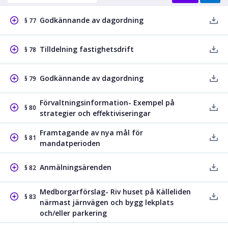
Godkännande av dagordning
§ 77
Tilldelning fastighetsdrift
§ 78
Godkännande av dagordning
§ 79
Förvaltningsinformation- Exempel på
§ 80
strategier och effektiviseringar
Framtagande av nya mål för
§ 81
mandatperioden
Anmälningsärenden
§ 82
Medborgarförslag- Riv huset på Källeliden
§ 83
närmast järnvägen och bygg lekplats
och/eller parkering