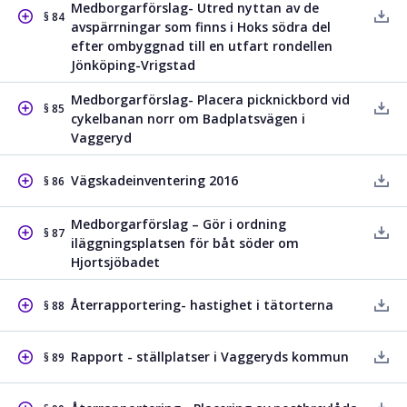
Medborgarförslag- Utred nyttan av de
§ 84
avspärrningar som finns i Hoks södra del
efter ombyggnad till en utfart rondellen
Jönköping-Vrigstad
Medborgarförslag- Placera picknickbord vid
§ 85
cykelbanan norr om Badplatsvägen i
Vaggeryd
Vägskadeinventering 2016
§ 86
Medborgarförslag – Gör i ordning
§ 87
iläggningsplatsen för båt söder om
Hjortsjöbadet
Återrapportering- hastighet i tätorterna
§ 88
Rapport - ställplatser i Vaggeryds kommun
§ 89