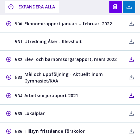
EXPANDERA ALLA
Ekonomirapport januari – februari 2022
§ 30
Utredning Åker - Klevshult
§ 31
Elev- och barnomsorgsrapport, mars 2022
§ 32
Mål och uppföljning - Aktuellt inom
§ 33
Gymnasiet/KAA
Arbetsmiljörapport 2021
§ 34
Lokalplan
§ 35
Tillsyn fristående förskolor
§ 36