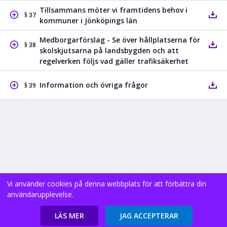
Tillsammans möter vi framtidens behov i
§ 37
kommuner i Jönköpings län
Medborgarförslag - Se över hållplatserna för
§ 38
skolskjutsarna på landsbygden och att
regelverken följs vad gäller trafiksäkerhet
Information och övriga frågor
§ 39
Vi använder cookies på denna webbplats för att förbättra din
användarupplevelse.
Copyright В© 2026 (9.2.0.0)