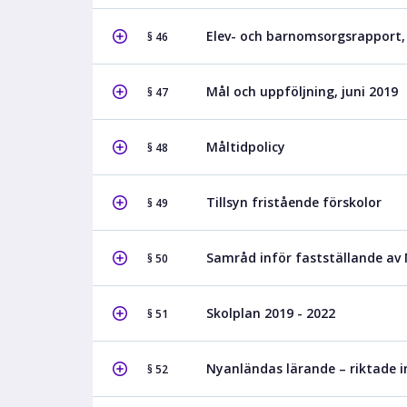
Elev- och barnomsorgsrapport, 
§ 46
Mål och uppföljning, juni 2019
§ 47
Måltidpolicy
§ 48
Tillsyn fristående förskolor
§ 49
Samråd inför fastställande av
§ 50
Skolplan 2019 - 2022
§ 51
Nyanländas lärande – riktade i
§ 52